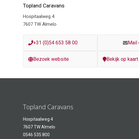
Topland Caravans
Hospitaalweg 4
7607 TW Almelo
+31 (0)54 653 58 00
Mail
Bezoek website
Bekijk op kaart
Topland Caravans
Hospitaalweg 4
7607 TW Almelo
0546 535 800