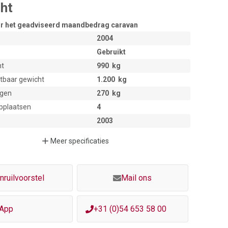
ht
oor het geadviseerd maandbedrag
caravan
2004
Gebruikt
ht
990
kg
atbaar gewicht
1.200
kg
gen
270
kg
applaatsen
4
2003
Meer
specificaties
Inruilvoorstel
Mail ons
App
+31 (0)54 653 58 00