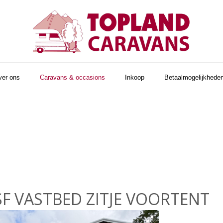
ver ons
Caravans & occasions
Inkoop
Betaalmogelijkhede
 SF VASTBED ZITJE VOORTENT