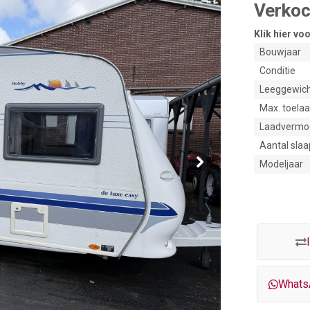
Verkoc
Klik hier v
Bouwjaar
Conditie
Leeggewic
Max. toela
Laadvermo
Aantal sla
Modeljaar
Whats